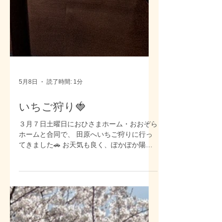
5月8日
読了時間: 1分
いちご狩り🍓
３月７日土曜日におひさまホーム・おおぞら
ホームと合同で、 田原へいちご狩りに行っ
てきました🚗 お天気も良く、ぽかぽか陽気
の中、先ずは“なごみの郷”さんにて、 昼食を
摂りました🍽️何が食べたいか聞き、事前に