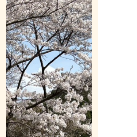
メニューをお知らせ することで、スムーズ
に配膳もされ、大人数での受け入れをしてい
ただき 美味しい食事を楽しませてもらいま
した😊✨ その後は大本番のいちご狩り🍓🍓
🍓 みなさん美味しそうにいちごを頬張り、
美味しくたのしい時間を過ごすことが出来ま
した🤗‼️ また次の３月にいちご狩りをたのし
めますように～💫