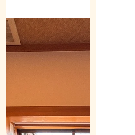
などの様子をお伝えします🤗🍨 ぽかぽかハ
ウス、ドラゴンハウスは消火訓練と消防車体
験に参加しました‼️ 普段は乗ることのできな
い消防車に乗ることができ、とっても貴重な
体験でした✌️ お誕生日の方がいらっしゃる
ホームでは、お誕生日会開催🎂✨ これから
もお元気でいてくださいね🎉🎈 ７月に入
り、じわじわと気温もあがって、もうすぐ夏
本番です✌️🍧 体調に気をつけて過ごしてい
きましょう😊🌼