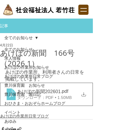
社会福祉法人 若竹荘
記事
全てのお知らせ
4月22日
全てのお知らせ
あけぼの新聞 166号
求人情報
（2026.1）
あけぼの作業所お知らせ
あけぼの作業所、利用者さんの日常を
あけぼの作業所日常ブログ
掲載しています。
豊川保育園 お知らせ
.pdf
あけぼの新聞202601
豊川保育園 園日記
ダウンロード：PDF • 1.50MB
おひさま・おおぞらホームブログ
イベント
あけぼの作業所日常ブログ
あゆみ