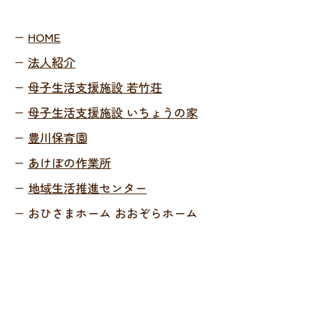
−
HOME
−
法人紹介
−
母子生活支援施設 若竹荘
あけぼの新聞 170号
あけぼの新聞 1
−
母子生活支援施設 いちょうの家​
（2026.5）
（2026.4）
−
豊川保育園
−
あけぼの作業所
−
地域生活推進センター
−
おひさまホーム おおぞらホーム
社会福祉法人 若竹荘
TEL
0533-86-2533