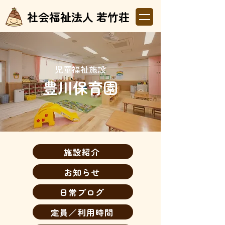
社会福祉法人 若竹荘
児童福祉施設
豊川保育園
施設紹介
お知らせ
日常ブログ
定員／利用時間